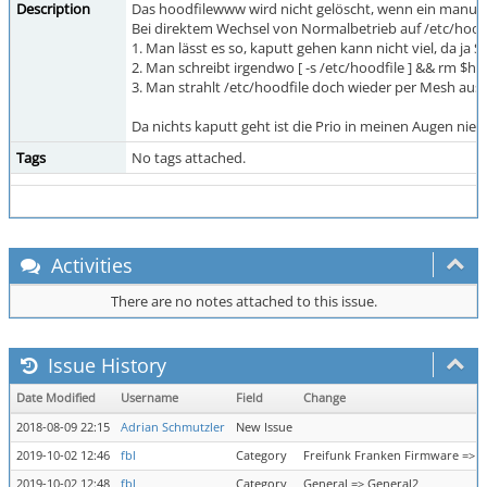
Description
Das hoodfilewww wird nicht gelöscht, wenn ein manuelle
Bei direktem Wechsel von Normalbetrieb auf /etc/hoodfi
1. Man lässt es so, kaputt gehen kann nicht viel, da ja 
2. Man schreibt irgendwo [ -s /etc/hoodfile ] && rm $h
3. Man strahlt /etc/hoodfile doch wieder per Mesh aus
Da nichts kaputt geht ist die Prio in meinen Augen nied
Tags
No tags attached.
Activities
There are no notes attached to this issue.
Issue History
Date Modified
Username
Field
Change
2018-08-09 22:15
Adrian Schmutzler
New Issue
2019-10-02 12:46
fbl
Category
Freifunk Franken Firmware => G
2019-10-02 12:48
fbl
Category
General => General2