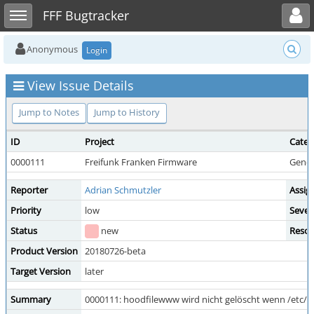
Toggle user menu
Toggle sidebar
FFF Bugtracker
Anonymous
Login
View Issue Details
Jump to Notes
Jump to History
ID
Project
Categ
0000111
Freifunk Franken Firmware
Gener
Reporter
Adrian Schmutzler
Assig
Priority
low
Sever
Status
new
Resol
Product Version
20180726-beta
Target Version
later
Summary
0000111: hoodfilewww wird nicht gelöscht wenn /etc/ho