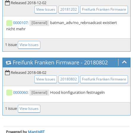
Released 2018-12-02
View Issues
20181202
Freifunk Franken Firmware
0000107
:
batman_adv/no_rebroadcast existiert
[General]
nicht mehr
1 issue
View Issues
Freifunk Franken Firmware
-
20180802
Released 2018-08-02
View Issues
20180802
Freifunk Franken Firmware
0000060
:
Hood konfiguration festnageln
[General]
1 issue
View Issues
Powered by
MantisBT