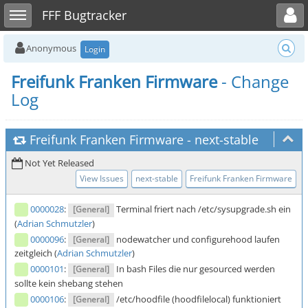
Toggle user menu
Toggle sidebar
FFF Bugtracker
Anonymous
Login
Freifunk Franken Firmware
- Change
Log
Freifunk Franken Firmware
-
next-stable
Not Yet Released
View Issues
next-stable
Freifunk Franken Firmware
0000028
:
Terminal friert nach /etc/sysupgrade.sh ein
[General]
(
Adrian Schmutzler
)
0000096
:
nodewatcher und configurehood laufen
[General]
zeitgleich (
Adrian Schmutzler
)
0000101
:
In bash Files die nur gesourced werden
[General]
sollte kein shebang stehen
0000106
:
/etc/hoodfile (hoodfilelocal) funktioniert
[General]