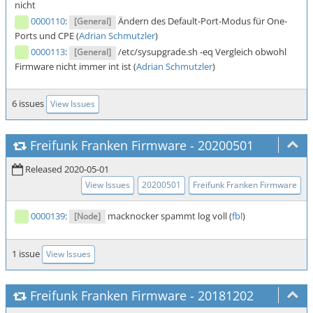
nicht
0000110
:
Ändern des Default-Port-Modus für One-
[General]
Ports und CPE (
Adrian Schmutzler
)
0000113
:
/etc/sysupgrade.sh -eq Vergleich obwohl
[General]
Firmware nicht immer int ist (
Adrian Schmutzler
)
6 issues
View Issues
Freifunk Franken Firmware
-
20200501
Released 2020-05-01
View Issues
20200501
Freifunk Franken Firmware
0000139
:
macknocker spammt log voll (
fbl
)
[Node]
1 issue
View Issues
Freifunk Franken Firmware
-
20181202