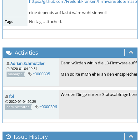
https://github.com/FreifunkFranken/firmware/blob/master/
eine depends auf fastd wäre wohl sinnvoll
Tags
No tags attached.
Activities
Dann würden wir in die L3-Firmware auf fa
Adrian Schmutzler
2020-01-04 19:54
~0000395
Man sollte mMn eher an den entsprechende
manager
Werden Dinge nur zur Statusabfrage benötig
fbl
2020-01-04 20:29
~0000396
administrator
Issue History