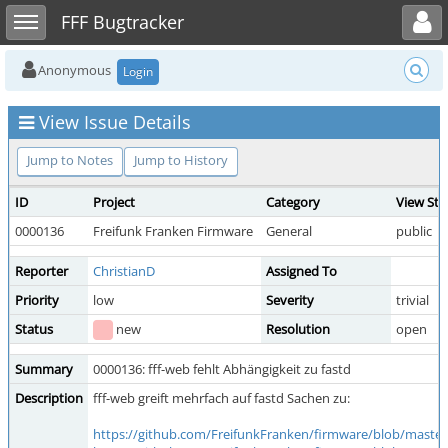
Toggle user menu
Toggle sidebar
FFF Bugtracker
Anonymous
Login
View Issue Details
Jump to Notes
Jump to History
ID
Project
Category
View Sta
0000136
Freifunk Franken Firmware
General
public
Reporter
ChristianD
Assigned To
Priority
low
Severity
trivial
Status
new
Resolution
open
Summary
0000136: fff-web fehlt Abhängigkeit zu fastd
Description
fff-web greift mehrfach auf fastd Sachen zu:
https://github.com/FreifunkFranken/firmware/blob/master/